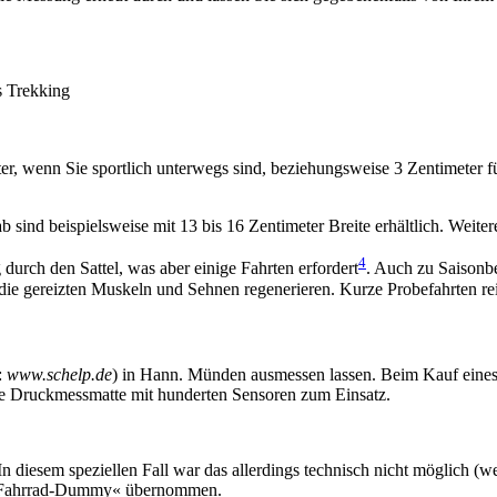
s Trekking
r, wenn Sie sportlich unter­wegs sind, beziehungsweise 3 Zentimeter f
 Lab sind beispielsweise mit 13 bis 16 Zentimeter Breite erhältlich. Wei
4
urch den Sattel, was aber einige Fahrten erfordert
. Auch zu Saisonb
ie gereizten Muskeln und Sehnen regenerieren. Kurze Probefahrten reic
:
www.schelp.de
) in Hann. Münden ausmessen lassen. Beim Kauf eines 
e Druck­messmatte mit hunderten Sensoren zum Einsatz.
 diesem speziellen Fall war das allerdings technisch nicht möglich (w
 »Fahrrad-Dummy« übernommen.