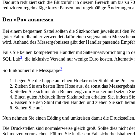
Dadurch reduziert sich die Blutzufuhr in diesem Bereich um bis zu 
reduzieren regelmäßige kurze Pausen und regelmäßige Änderungen an 
Den »Po« ausmessen
Bei einem bequemen Sattel sollten die Sitzknochen jeweils auf den P
guter Fahrradhändler verwendet dafür einen sogenannten Messschemel
wird. Anhand des Messergebnisses gibt der Händler passende Empfeh
Falls Sie keinen kompetenten Händler mit Sattelmessvorrichtung in 
2
SQL Lab
, die inklusive Versand nur wenige Euro kosten. Alternativ
3
So funktioniert die Messpappe
:
Legen Sie die Pappe auf einen Hocker oder Stuhl ohne Polster
Ziehen Sie am besten Ihre Hose aus, da sonst das Messergebnis 
Stellen Sie sich mit den Beinen eng zum Hocker und setzen Sie 
Einen guten Abdruck Ihrer Sitzknochen erhalten Sie, indem Sie
Fassen Sie den Stuhl mit den Händen und ziehen Sie sich heran
Stehen Sie auf.
Nun nehmen Sie einen Edding und umkreisen damit die Druckstellen. 
Die Druckstellen sind normalerweise gleich groß. Sollte dies nicht der
Schmerzen verursachen. Führen Sie in diesem Fall sicherheitshalber d