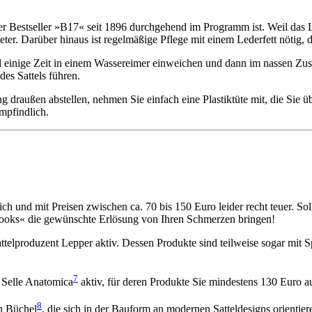
er Bestseller »B17« seit 1896 durchgehend im Programm ist. Weil das L
ter. Darüber hinaus ist regelmäßige Pflege mit einem Lederfett nötig, 
l einige Zeit in einem Wassereimer einweichen und dann im nassen Zusta
es Sattels führen.
g draußen abstellen, neh­men Sie einfach eine Plastiktüte mit, die Sie ü
empfindlich.
h und mit Preisen zwischen ca. 70 bis 150 Euro leider recht teuer. Sol
»Brooks« die gewünschte Erlösung von Ihren Schmerzen bringen!
telproduzent Lepper aktiv. Dessen Produkte sind teilweise sogar mit Spi
7
Selle Anatomica
aktiv, für deren Produkte Sie mindestens 130 Euro au
8
on Büchel
, die sich in der Bauform an modernen Satteldesigns orientier