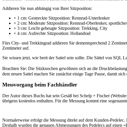
Addieren Sie nun abhängig von Ihrer Sitzposition:
+ 1 cm: Gestreckte Sitzposition: Rennrad-Unterlenker
+ 2 cm: Moderate Sitzposition: Rennrad-Oberlenker, sportliche
+ 3 cm: Leicht gebeugte Sitzposition: Trekking, City
+ 4 cm: Aufrechte Sitzposition: Hollandrad
Fürs City- und Trekkingrad addieren Sie dementsprechend 2 Zentimete
Zentimeter auf.
Sie wissen jetzt, wie breit der Sattel sein sollte. Die Sättel von SQL
Beachten Sie: Die Sitzknochen gewöhnen sich an die Druckbelastung d
dem neuen Sattel machen Sie zunächst einige Tage Pause, damit sich d
Messvorgang beim Fachhändler
Der Autor dieses Buchs hat sein Gesäß bei Schelp + Fischer (Website
übrigens kostenlos enthalten. Für die Messung kommt eine sogenannt
Normalerweise erfolgt die Messung direkt auf dem Kunden-Pedelec. In
Deshalb wurden die genauen Abmessungen des Pedelecs auf einen