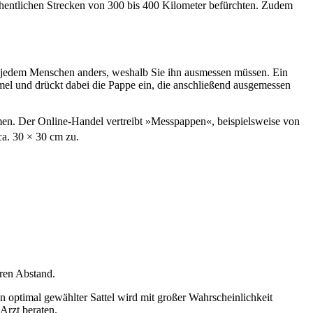
chentlichen Strecken von 300 bis 400 Kilometer befürchten. Zudem
bei jedem Menschen anders, weshalb Sie ihn ausmessen müssen. Ein
el und drückt dabei die Pappe ein, die an­schließend ausgemessen
en. Der Online-Handel vertreibt »Messpappen«, bei­spielsweise von
ca. 30 × 30 cm zu.
ren Abstand.
in optimal gewählter Sattel wird mit großer Wahr­scheinlichkeit
Arzt beraten.