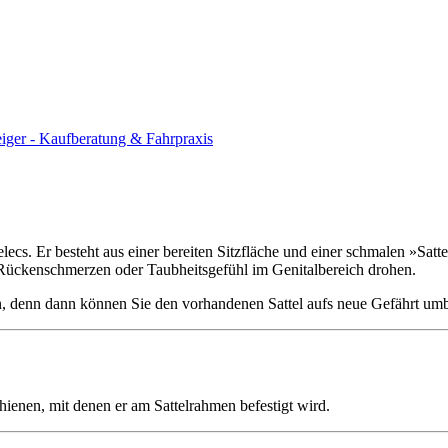
eiger - Kaufberatung & Fahrpraxis
cs. Er besteht aus einer be­reiten Sitzfläche und einer schmalen »Satte
r, Rücken­schmerzen oder Taubheitsgefühl im Genitalbereich drohen.
en, denn dann können Sie den vorhandenen Sattel aufs neue Gefährt um
hienen, mit denen er am Sattel­rahmen befestigt wird.