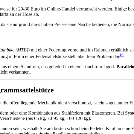
teilweise für 20-30 Euro im Online-Handel verramscht werden. Einige bes
färbt an der Hose ab.
, da sie aufgrund ihres hohen Preises eine Nische bedienen, die Normal
ainbike (MTB)
) mit ei­ner Federung vorne und im Rahmen erhältlich si
10
ung in Form einer Federsattelstütze stellt aber kein Problem dar
.
 aus einem Standrohr, das gefedert in einem Touchrohr lagert.
Parallel
icht verkannten.
die offen liegende Mechanik nicht verschmutzt, ist ein sogenannter Fi
ern oder eine Kombination aus Stahlfedern mit Elastomeren. Bei Syste
 Verschiedene (bis 65 kg, 70-95 kg, 100-120 kg).
nden sein, weshalb Sie am besten schon beim Pedelec-Kauf an eine Fede
rlaubt, emp­fehlen wir eine Parallelogrammsattelstütze.