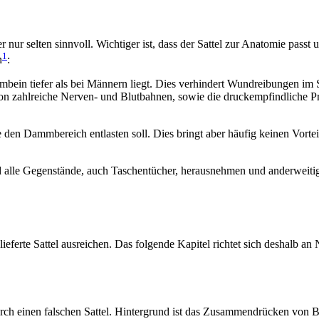
ur selten sinnvoll. Wich­tiger ist, dass der Sattel zur Anatomie passt u
1
n
:
ambein tiefer als bei Män­nern liegt. Dies verhindert Wundreibungen im S
 zahlreiche Nerven- und Blutbahnen, sowie die druckempfindliche Pros
 den Dammbereich entlasten soll. Dies bringt aber häufig keinen Vorte
und alle Gegenstände, auch Taschentücher, herausnehmen und anderweiti
ieferte Sattel ausreichen. Das folgende Kapitel richtet sich deshalb an
rch einen falschen Sattel. Hintergrund ist das Zusammendrücken von B