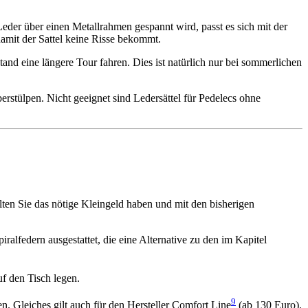
eder über einen Metallrahmen gespannt wird, passt es sich mit der
damit der Sattel keine Risse bekommt.
nd eine längere Tour fahren. Dies ist natürlich nur bei sommerlichen
berstülpen. Nicht geeignet sind Ledersättel für Pede­lecs ohne
lten Sie das nötige Kleingeld haben und mit den bisheri­gen
ralfedern ausgestattet, die eine Alternative zu den im Kapitel
f den Tisch legen.
9
en. Gleiches gilt auch für den Hersteller Comfort Line
(ab 130 Euro).