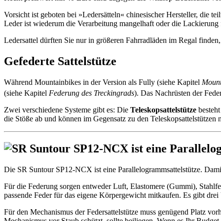
Vorsicht ist geboten bei »Ledersätteln« chinesischer Hersteller, die 
Leder ist wiederum die Verarbeitung mangelhaft oder die Lackierung 
Ledersattel dürften Sie nur in größeren Fahrradläden im Regal finden
Gefederte Sattelstütze
Während Mountainbikes in der Version als Fully (siehe Kapitel
Mount
(siehe Kapitel
Federung des Treckingrads
). Das Nachrüsten der Feder
Zwei verschiedene Systeme gibt es: Die
Teleskopsattelstütze
besteht
die Stöße ab und können im Gegensatz zu den Teleskopsattelstützen n
Die SR Suntour SP12-NCX ist eine Parallelogrammsattelstütze. Damit 
Für die Federung sorgen entweder Luft, Elastomere (Gummi), Stahlfed
passende Feder für das eigene Körpergewicht mitkaufen. Es gibt drei
Für den Mechanismus der Federsattelstütze muss genügend Platz vorha
Mechanismus vor Staub schützt, sollte beiliegen. Wenn es Ihr Budget e