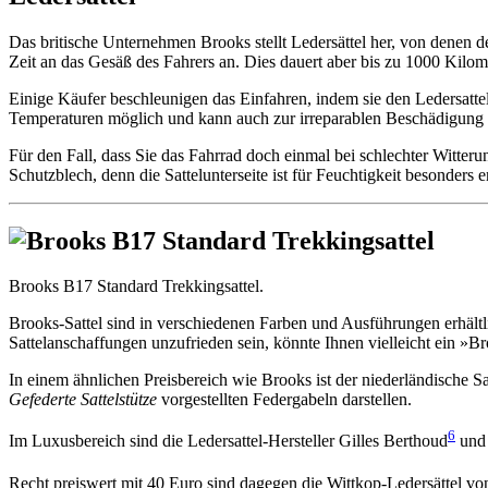
Das britische Unternehmen Brooks stellt Ledersättel her, von denen d
Zeit an das Gesäß des Fahrers an. Dies dauert aber bis zu 1000 Kilome
Einige Käufer beschleunigen das Einfahren, indem sie den Ledersatte
Temperaturen möglich und kann auch zur irreparablen Beschädigung d
Für den Fall, dass Sie das Fahrrad doch einmal bei schlechter Witterun
Schutzblech, denn die Sattelunterseite ist für Feuchtigkeit besonders 
Brooks B17 Standard Trekkingsattel.
Brooks-Sattel sind in verschiedenen Farben und Ausführungen erhältlic
Sattelanschaffungen unzufrieden sein, könnte Ihnen vielleicht ein 
In einem ähnlichen Preisbereich wie Brooks ist der niederländische Sat
Gefederte Sattelstütze
vorgestellten Federgabeln darstellen.
6
Im Luxusbereich sind die Ledersattel-Hersteller Gilles Berthoud
und 
Recht preiswert mit 40 Euro sind dagegen die Wittkop-Ledersättel v