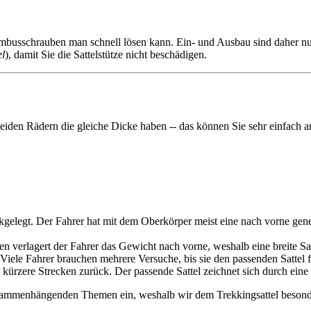
ren Imbusschrauben man schnell lösen kann. Ein- und Ausbau sind daher n
l
), damit Sie die Sattelstütze nicht beschädigen.
beiden Rädern die gleiche Dicke haben -- das können Sie sehr einfach a
elegt. Der Fahrer hat mit dem Oberkörper meist eine nach vorne genei
n verlagert der Fahrer das Gewicht nach vorne, weshalb eine breite Sat
. Viele Fahrer brauchen mehrere Versuche, bis sie den passenden Sattel 
n kürzere Strecken zurück. Der passende Sattel zeichnet sich durch ein
usammenhängenden Themen ein, weshalb wir dem Trekkingsattel besond