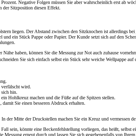
70 Prozent. Negative Folgen müssen Sie aber wahrscheinlich erst ab wö
der Sitzposition diesen Effekt.
olstern liegen. Der Abstand zwischen den Sitzknochen ist allerdings 
 und ein Stück Pappe oder Papier. Der Kunde setzt sich auf den Schem
lun­gen.
der Nähe haben, können Sie die Messung zur Not auch zuhause vornehm
 schneiden Sie sich einfach selbst ein Stück sehr weiche Wellpappe auf 
ung.
verfälscht wird.
sich hin.
 ein Hohlkreuz machen und die Füße auf die Spitzen stellen.
, damit Sie einen besseren Abdruck erhalten.
In der Mitte der Druckstel­len machen Sie ein Kreuz und vermessen de
 Fall sein, könnte eine Beckenfehlstellung vorliegen, das heißt, selbst e
ie Messung erneut durch und lassen Sie sich gegebenenfalls von Ihrem 